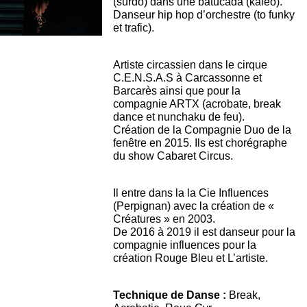
(surdo) dans une batucada (kaléo).
Danseur hip hop d’orchestre (to funky
et trafic).
Artiste circassien dans le cirque
C.E.N.S.A.S à Carcassonne et
Barcarès ainsi que pour la
compagnie ARTX (acrobate, break
dance et nunchaku de feu).
Création de la Compagnie Duo de la
fenêtre en 2015. Ils est chorégraphe
du show Cabaret Circus.
Il entre dans la la Cie Influences
(Perpignan) avec la création de «
Créatures » en 2003.
De 2016 à 2019 il est danseur pour la
compagnie influences pour la
création Rouge Bleu et L’artiste.
Technique de Danse :
Break,