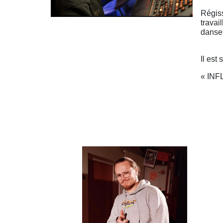
Régiss
travai
danse,
Il est
« INF