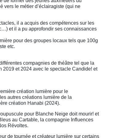
ude de former des jeunes auxmétiers du
gé vers le métier d’éclairagiste (qui ne
ctacles, il a acquis des compétences sur les
etc…) et il a pu approfondir ses connaissances
lumière pour des groupes locaux tels que 100g
te etc.
ifférentes compagnies de théâtre tel que la
n 2019 et 2024 avec le spectacle Candide! et
première création lumière pour le
 les autres créations lumière de la
ière création Hanabi (2024).
Troupuscule pour Blanche Neige doit mourir! et
leus au Cartable, la compagnie Influences
Nos Révoltes.
ur de tournée et créateur lumière sur certains