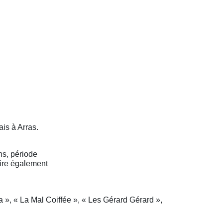
is à Arras.
ans, période
laire également
ra », « La Mal Coiffée », « Les Gérard Gérard »,