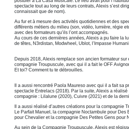
postuler à La Casa Musicale. Le lieu avait pour l’habit
spectacle tout au long de leurs contrats, Alexis s’est diri
connaissait que de nom).
Au fur et à mesure des activités quotidiennes et des spe
différents métiers du milieu (son, vidéo, lumière, régie 
avec des formateurs qu’ils l’ont accompagnés.
Au cours de ces dernières années, Alexis a pu faire la 
de têtes, N3rdistan, Modwheel, Ublot, l’Impasse Humanis
Depuis 2018, Alexis remplace son ancien formateur sur d
compagnie Troupuscule, avec qui il a fait le OFF Avigno
Et toi? Comment tu te débrouilles.
Il a aussi rencontré Paola Maureso avec qui il a fait sa 
spectacle Entrelacs (2018). Par la suite, Alexis a réalisé
compagnie : Lilalune (2020), Cuivre (2021) et de la dern
Il a aussi réalisé d’autres créations pour la compagnie 
Le Parfait Manuel, la compagnie Noctambule pour Des B
pour Chevalier et la compagnie Des Petites Gens pour 
Au sein de la Compagnie Troupuscule, Alexis est régisse