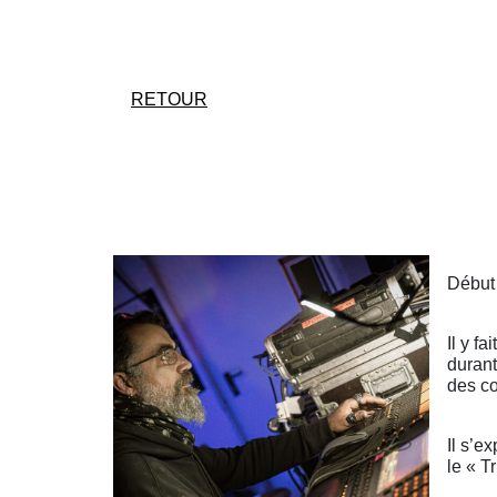
RETOUR
Début 
Il y f
durant
des co
Il s’e
le « T