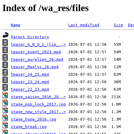
Index of /wa_res/files
Name
Last modified
Size
De
Parent Directory
teazer_G_R_O_S_(Cie_..>
teaser_event_2023.mp4
teaser_aurelien_26.mp4
teaser_Maelys_26.mp4
teaser_24_25.mp4
teaser_23_24.mp4
teaser_22_23.mp4
stage_saison_2016_20..>
stage_pop_lock_2017.jpg
stage_new_style_2017..>
stage_hype_2016.jpg
stage_break.jpg