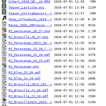
Urbart_2026_HD._ok.MP4
Teaser_Lartiste.avi
Teaser_ExrtraDancers..>
Show_influences_2024..>
Revue_20de_20Presse-..>
RI_perpignan_26_27.png
RI_brouilla_26_27.png
RI_Perpignan_2023_20..>
RI_Perpignan_25_26_(..>
RI_Perpignan_25_26.pdf
RI_Perpignan_24_25.pdf
RI_Perpignan.png
RI_Elne_25_26.pdf
RI_Elne_23_24.pdf
RI_Brouilla_2023_202..>
RI_Brouilla_25_26.pdf
RI_Brouilla_23_24.pdf
RI_Brouilla2023_2024..>